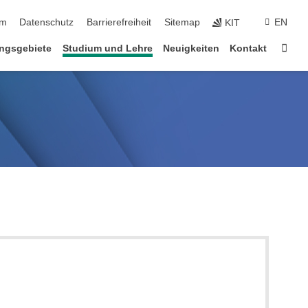
ringen
um
Datenschutz
Barrierefreiheit
Sitemap
EN
KIT
Star
ngsgebiete
Studium und Lehre
Neuigkeiten
Kontakt